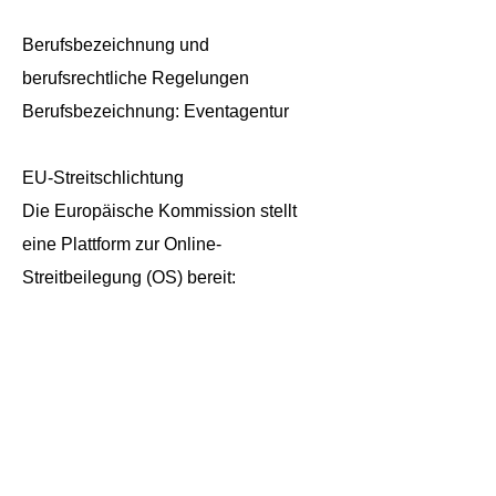
Berufsbezeichnung und
berufsrechtliche Regelungen
Berufsbezeichnung: Eventagentur
EU-Streitschlichtung
Die Europäische Kommission stellt
eine Plattform zur Online-
Streitbeilegung (OS) bereit:
https://ec.europa.eu/consumers/odr/.
Unsere E-Mail-Adresse finden Sie
oben im Impressum.
Verbraucherstreitbeilegung/Universalsc
hlichtungsstelle
Wir sind nicht bereit oder verpflichtet,