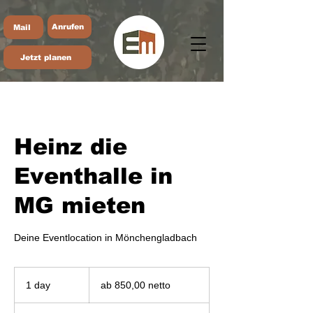
Anrufen
Mail
Jetzt planen
Heinz die
Eventhalle in
MG mieten
Deine Eventlocation in Mönchengladbach
ab
850,00
1 day
1
ab 850,00 netto
netto
d
a