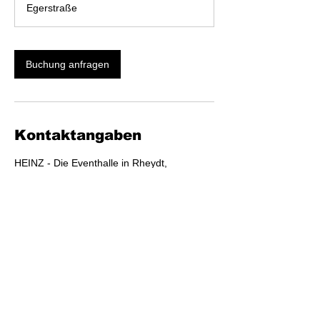
Egerstraße
Buchung anfragen
Kontaktangaben
HEINZ - Die Eventhalle in Rheydt,
Egerstraße, Moenchengladbach South,
Germany
a.esch@eventmanufaktur-esch.de
Impressum
Eventmanufaktur Esch GmbH